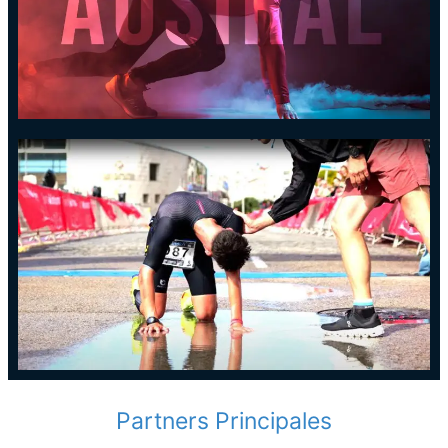
Ciudad de Santander
Haz click aquí
AUSTRAL
PATROCINADOR TÉCNICO DEL
TRIATLÓN CIUDAD DE SANTANDER
Haz click aquí
Partners Principales