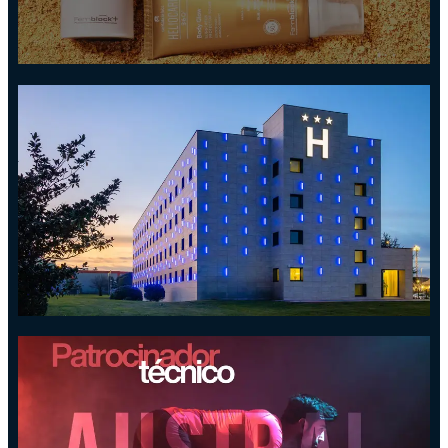
CANTABRIA LABS
Patrocinador Oficial del Triatlón
Ciudad de Santander
INSCRÍBETE Y ENTRA EN
EL SORTEO DE 6 LOTES
HOTEL PUERTA
SANTANDER
Alojamiento oficial del Triatlón